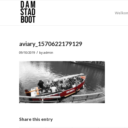
Welko
aviary_1570622179129
/
09/10/2019
by
admin
Share this entry