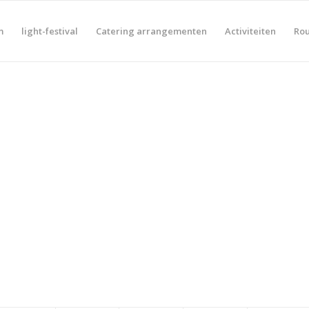
m
light-festival
Catering arrangementen
Activiteiten
Rou