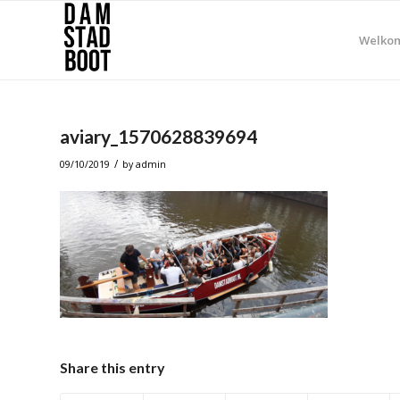
Welko
aviary_1570628839694
/
09/10/2019
by
admin
Share this entry