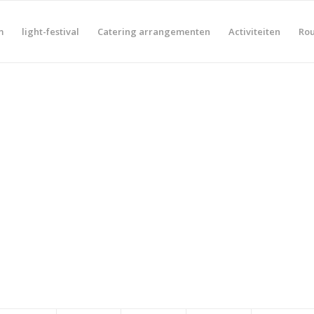
m
light-festival
Catering arrangementen
Activiteiten
Rou