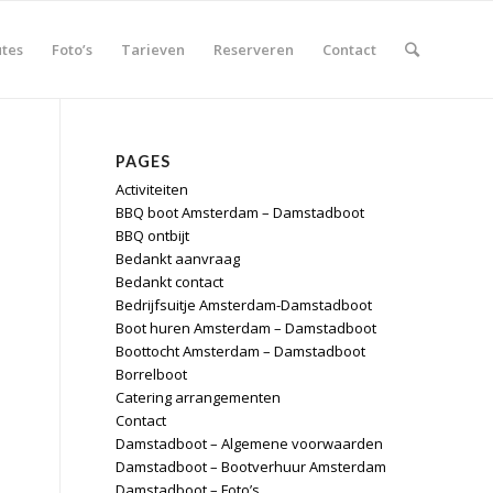
tes
Foto’s
Tarieven
Reserveren
Contact
PAGES
Activiteiten
BBQ boot Amsterdam – Damstadboot
BBQ ontbijt
Bedankt aanvraag
Bedankt contact
Bedrijfsuitje Amsterdam-Damstadboot
Boot huren Amsterdam – Damstadboot
Boottocht Amsterdam – Damstadboot
Borrelboot
Catering arrangementen
Contact
Damstadboot – Algemene voorwaarden
Damstadboot – Bootverhuur Amsterdam
Damstadboot – Foto’s