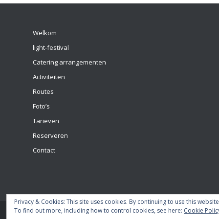
Welkom
light-festival
Catering arrangementen
Activiteiten
Routes
Foto’s
Tarieven
Reserveren
Contact
Privacy & Cookies: This site uses cookies. By continuing to use this website
To find out more, including how to control cookies, see here:
Cookie Polic
© Copyright - 2018 Domstad boot