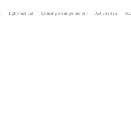
m
light-festival
Catering arrangementen
Activiteiten
Rou